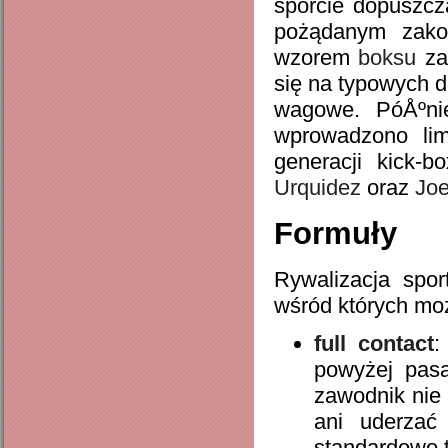
sporcie dopuszcz
pożądanym zako
wzorem
boksu
zac
się na typowych d
wagowe. PóÅºni
wprowadzono lim
generacji kick-
Urquidez
oraz
Joe
Formuły
Rywalizacja spo
wśród których mo
full contact
:
powyżej pasa
zawodnik nie 
ani uderzać
standardowo 