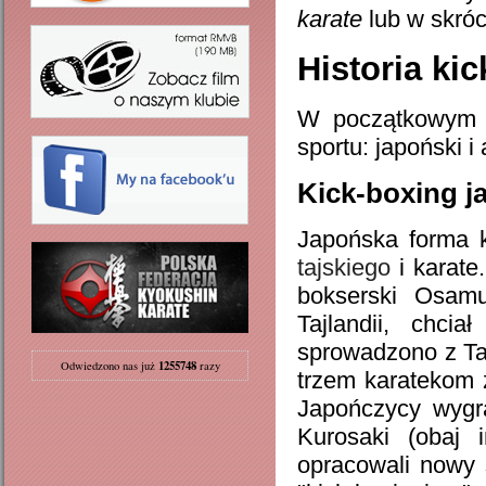
karate
lub w skróc
Historia ki
W początkowym ok
sportu: japoński i
Kick-boxing j
Japońska forma k
tajskiego
i karate
bokserski Osamu
Tajlandii, chci
sprowadzono z Taj
1255748
Odwiedzono nas już
razy
trzem karatekom 
Japończycy wygra
Kurosaki (obaj i
opracowali nowy s