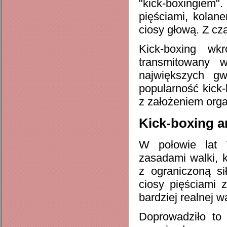
"kick-boxingiem
pięściami, kolan
ciosy głową. Z cz
Kick-boxing wk
transmitowany 
największych gw
popularność kick
z założeniem orga
Kick-boxing 
W połowie lat
zasadami walki,
z ograniczoną s
ciosy pięściami
bardziej realnej wa
Doprowadziło to