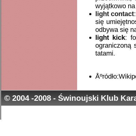
wyjątkowo na 
light contact
się umiejętno
odbywa się na
light kick
: f
ograniczoną s
tatami.
Åºródło:Wikip
© 2004 -2008 - Świnoujski Klub Ka