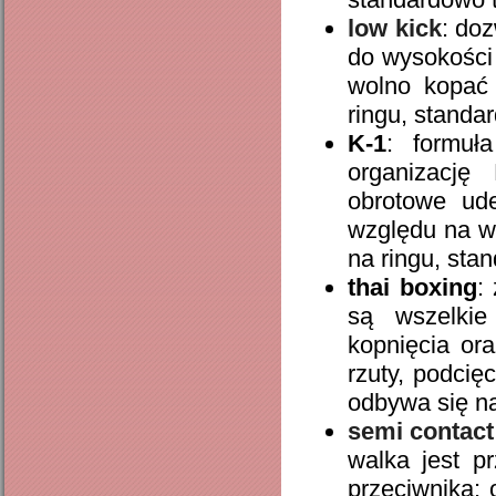
low kick
: do
do wysokości 
wolno kopać 
ringu, standa
K-1
: formuł
organizację
obrotowe ude
względu na w
na ringu, sta
thai boxing
:
są wszelkie 
kopnięcia or
rzuty, podcię
odbywa się na
semi contact
walka jest p
przeciwnika;