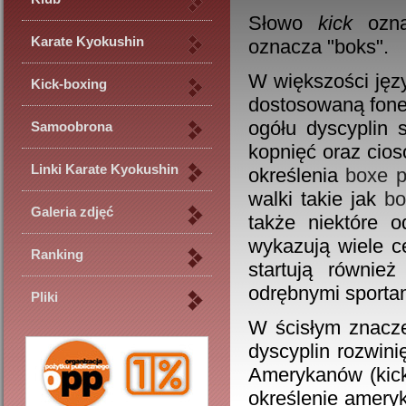
Słowo
kick
oznac
Karate Kyokushin
oznacza "boks".
W większości języ
Kick-boxing
dostosowaną fonet
ogółu dyscyplin 
Samoobrona
kopnięć oraz cio
Linki Karate Kyokushin
określenia
boxe p
walki takie jak
bo
Galeria zdjęć
także niektóre 
wykazują wiele c
Ranking
startują równie
odrębnymi sportam
Pliki
W ścisłym znacze
dyscyplin rozwini
Amerykanów (kick
określenie amery