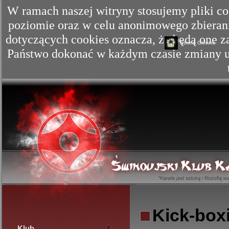
W ramach naszej witryny stosujemy pliki c
poziomie oraz w celu anonimowego zbierania
dotyczących cookies oznacza, że będą one
Strona Główna
Państwo dokonać w każdym czasie zmiany us
Kick-box
Klub