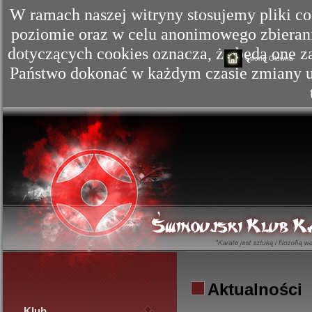
W ramach naszej witryny stosujemy pliki c
poziomie oraz w celu anonimowego zbierania
dotyczących cookies oznacza, że będą one
Strona Główna
Państwo dokonać w każdym czasie zmiany us
Aktualności
Klub