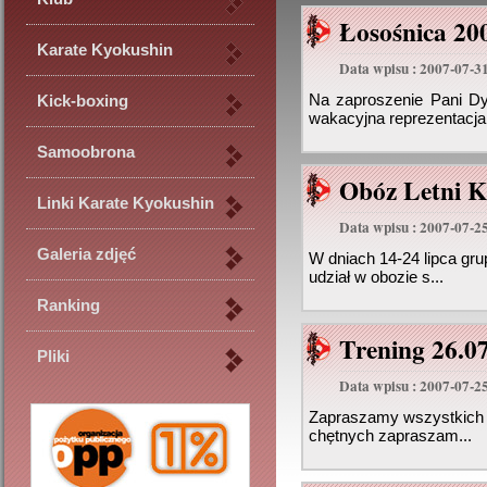
Łosośnica 20
Karate Kyokushin
Data wpisu : 2007-07-3
Na zaproszenie Pani Dyr
Kick-boxing
wakacyjna reprezentacja 
Samoobrona
Obóz Letni K
Linki Karate Kyokushin
Data wpisu : 2007-07-2
Galeria zdjęć
W dniach 14-24 lipca gr
udział w obozie s...
Ranking
Trening 26.0
Pliki
Data wpisu : 2007-07-2
Zapraszamy wszystkich n
chętnych zapraszam...