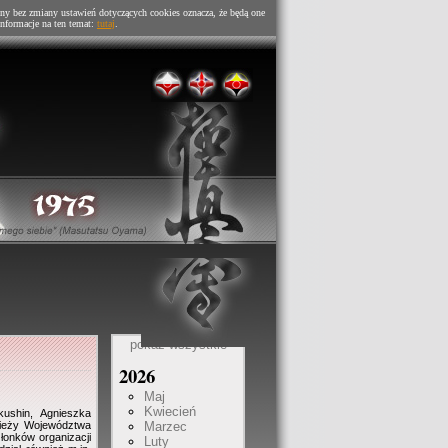
ny bez zmiany ustawień dotyczących cookies oznacza, że będą one
nformacje na ten temat:
tutaj
.
pokaż wszystkie
2026
Maj
Kwiecień
ushin, Agnieszka
Marzec
zieży Województwa
łonków organizacji
Luty