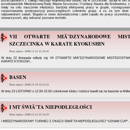
pozarządowych z całego naszego województwa odbyło się w Szczecinie. Wzięli w nim ud
przedstawiciele Młodzieżowej Rady Miasta Szczecina i Fundacji ;Nauka dla Środowiska; z 
miały na celu nauczenie młodzieży bardziej efektywnej pracy w grupie, rozwiązywani
rozpoznawania predyspozycji poszczególnych członków grupy, a co za tym idzie 
odpowiednich zadań. Bogatsi w nowe doświadczenia i pełni zapału do pracy uczestnicy,
stowarzyszeń, aby wdrażać poznane techniki.
VII OTWARTE MIÄ˜DZYNARODOWE MIST
SZCZECINKA W KARATE KYOKUSHIN
Data wpisu : 2008-11-21 11:24:41
W dniu 22 listopada odbyły się VII OTWARTE MIÄ˜DZYNARODOWE MISTRZOST
KARATE KYOKUSH...
BASEN
Data wpisu : 2008-11-19 14:13:21
W dniu 23 LISTOPAD o 12.00-15.00 członkowie klubu i rodzice bawili się na basenie w Ahlb
I MT ŚWIÄ˜TA NIEPODLEGŁOŚCI
Data wpisu : 2008-11-11 21:14:35
I MIEDZYNARODOWY TURNIEJ Z OKAZJI ŚWIÄ˜TA NIEPODLEGŁOŚCI ''UZNAM CUP'' ..