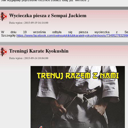
Jak wyglądały poprzednie rocznice zobacz tutaj: już wkrótce :)
Wycieczka piesza z Sempai Jackiem
Data wpisu : 2015-09-19 16:14:00
W dniu 19 września odbyła się piesza wycieczka z Semp
Szczegóły:
https://www.facebook.com/swinoujskiklubkaratekyokushin/posts/734952783299
Treningi Karate Kyokushin
Data wpisu : 2015-09-14 10:04:00