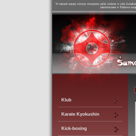
W ramach naszej witryny stosujemy pliki cookies w celu świadcz
zamieszczane w Państwa urzą
Klub
Karate Kyokushin
Kick-boxing