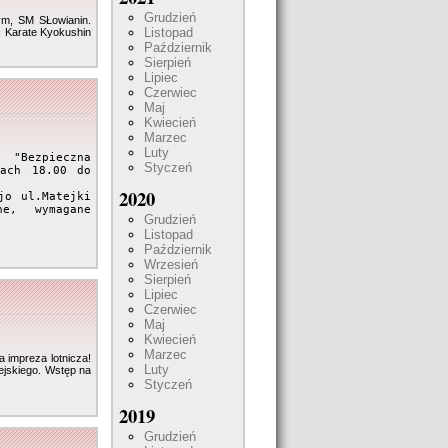
Grudzień
wym, SM SŁowianin.
Listopad
c Karate Kyokushin
Październik
Sierpień
Lipiec
Czerwiec
Maj
Kwiecień
Marzec
Luty
"Bezpieczna 
Styczeń
ach 18.00 do 
2020
o ul.Matejki 
e, wymagane 
Grudzień
Listopad
Październik
Wrzesień
Sierpień
Lipiec
Czerwiec
Maj
Kwiecień
Marzec
 impreza lotnicza!
Luty
ejskiego. Wstęp na
Styczeń
2019
Grudzień