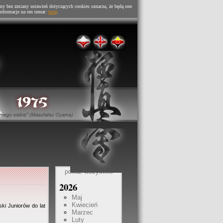
ny bez zmiany ustawień dotyczących cookies oznacza, że będą one
nformacje na ten temat:
tutaj
.
pokaż wszystkie
2026
Maj
Kwiecień
ki Juniorów do lat
Marzec
Luty