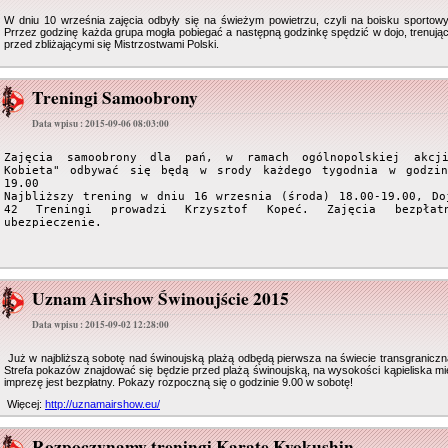
W dniu 10 września zajęcia odbyły się na świeżym powietrzu, czyli na boisku sporto
Prrzez godzinę każda grupa mogła pobiegać a następną godzinkę spędzić w dojo, trenują
przed zbliżającymi się Mistrzostwami Polski.
Treningi Samoobrony
Data wpisu : 2015-09-06 08:03:00
Zajęcia samoobrony dla pań, w ramach ogólnopolskiej akcji 
Kobieta" odbywać się będą w srody każdego tygodnia w godzin
19.00 

Najbliższy trening w dniu 16 wrzesnia (środa) 18.00-19.00, Doj
42 Treningi prowadzi Krzysztof Kopeć. Zajęcia bezpłatn
Uznam Airshow Świnoujście 2015
Data wpisu : 2015-09-02 12:28:00
Już w najbliższą sobotę nad świnoujską plażą odbędą pierwsza na świecie transgraniczna
Strefa pokazów znajdować się będzie przed plażą świnoujską, na wysokości kąpieliska mi
imprezę jest bezpłatny. Pokazy rozpoczną się o godzinie 9.00 w sobotę!
Więcej:
http://uznamairshow.eu/
Rozpoczynamy treningi Karate Kyokushin