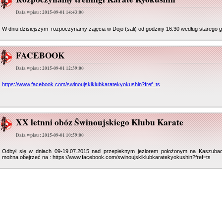
Data wpisu : 2015-09-01 14:43:00
W dniu dzisiejszym rozpoczynamy zajęcia w Dojo (sali) od godziny 16.30 według starego gr
FACEBOOK
Data wpisu : 2015-09-01 12:39:00
https://www.facebook.com/swinoujskiklubkaratekyokushin?fref=ts
XX letnni obóz Świnoujskiego Klubu Karate
Data wpisu : 2015-09-01 10:59:00
Odbył się w dniach 09-19.07.2015 nad przepieknym jeziorem położonym na Kaszubach. 
można obejrzeć na : https://www.facebook.com/swinoujskiklubkaratekyokushin?fref=ts