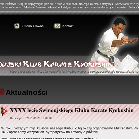
enia Państwu usług na najwyższym poziomie oraz w celu anonimowego zbierania statystyk. Korzystanie z witry
dzeniu końcowym. Możecie Państwo dokonać w każdym czasie zmiany ustawień dotyczących cookies. Zobacz i
Strona Główna
Kontakt
Aktualności
XXXX lecie Świnoujskiego Klubu Karate Kyokushin
Data wpisu : 2015-09-21 18:02:00
W roku bieżącym mija XL-lecie naszego Klubu. Z tej okazji organizujemy Mistrzostwa Pols
16. Zapraszamy wszystkich sympatyków na zawody a póÅºniej....