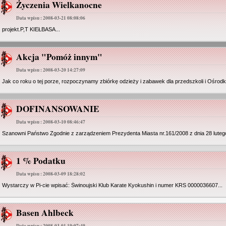
Życzenia Wielkanocne
Data wpisu : 2008-03-21 08:08:06
projekt.P,T KIEŁBASA...
Akcja "Pomóż innym"
Data wpisu : 2008-03-20 14:27:09
Jak co roku o tej porze, rozpoczynamy zbiórkę odzieży i zabawek dla przedszkoli i Ośrodk
DOFINANSOWANIE
Data wpisu : 2008-03-10 08:46:47
Szanowni Państwo Zgodnie z zarządzeniem Prezydenta Miasta nr.161/2008 z dnia 28 lutego
1 % Podatku
Data wpisu : 2008-03-09 18:28:02
Wystarczy w Pi-cie wpisać: Świnoujski Klub Karate Kyokushin i numer KRS 0000036607...
Basen Ahlbeck
Data wpisu : 2008-03-01 19:07:49