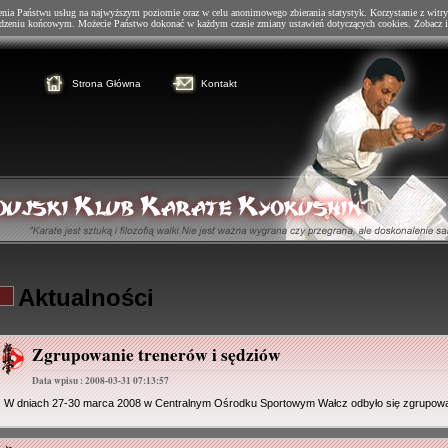
enia Państwu usług na najwyższym poziomie oraz w celu anonimowego zbierania statystyk. Korzystanie z witry
dzeniu końcowym. Możecie Państwo dokonać w każdym czasie zmiany ustawień dotyczących cookies. Zobacz i
Strona Główna
Kontakt
Aktualności
Zgrupowanie trenerów i sędziów
Data wpisu : 2008-03-31 07:13:57
W dniach 27-30 marca 2008 w Centralnym Ośrodku Sportowym Wałcz odbyło się zgrupowan