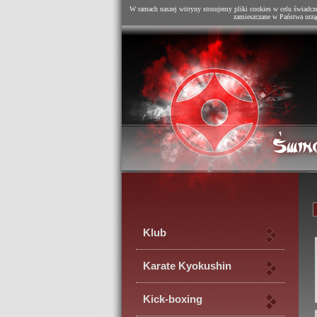
W ramach naszej witryny stosujemy pliki cookies w celu świadcz
zamieszczane w Państwa urzą
Klub
Karate Kyokushin
Kick-boxing