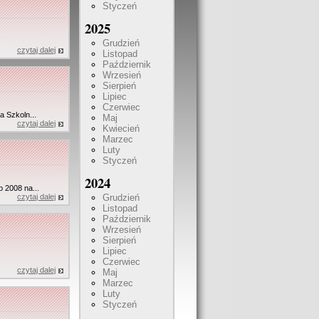
Styczeń
2025
Grudzień
czytaj dalej
Listopad
Październik
Wrzesień
Sierpień
Lipiec
Czerwiec
a Szkoln...
Maj
czytaj dalej
Kwiecień
Marzec
Luty
Styczeń
2024
 2008 na...
czytaj dalej
Grudzień
Listopad
Październik
Wrzesień
Sierpień
Lipiec
Czerwiec
czytaj dalej
Maj
Marzec
Luty
Styczeń