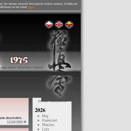
ny bez zmiany ustawień dotyczących cookies oznacza, że będą one
nformacje na ten temat:
tutaj
.
pokaż wszystkie
2026
Maj
ie doszkoleni...
Kwiecień
czytaj dalej
Marzec
Luty