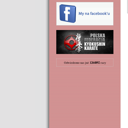
1264892
Odwiedzono nas już
razy