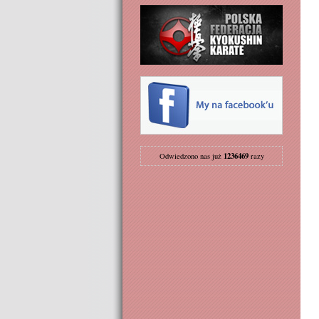
1236469
Odwiedzono nas już
razy