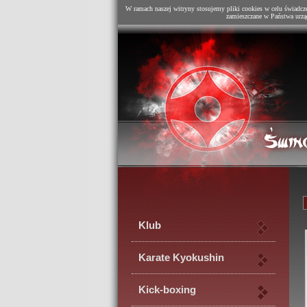
W ramach naszej witryny stosujemy pliki cookies w celu świadcz
zamieszczane w Państwa urzą
Klub
Karate Kyokushin
Kick-boxing