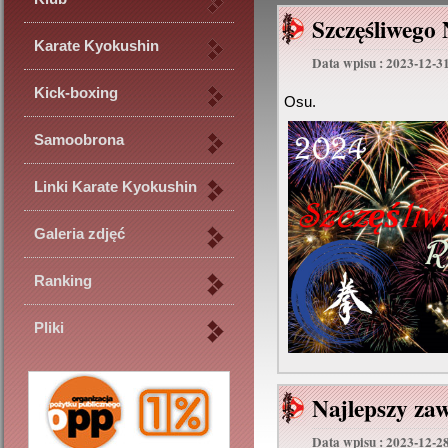
Szczęśliwego
Karate Kyokushin
Data wpisu : 2023-12-3
Kick-boxing
Osu.
Samoobrona
Linki Karate Kyokushin
Galeria zdjęć
Ranking
Pliki
Najlepszy za
Data wpisu : 2023-12-2