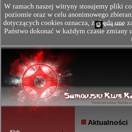
W ramach naszej witryny stosujemy pliki c
poziomie oraz w celu anonimowego zbierania
dotyczących cookies oznacza, że będą one
Strona Główna
Państwo dokonać w każdym czasie zmiany us
Aktualności
Klub