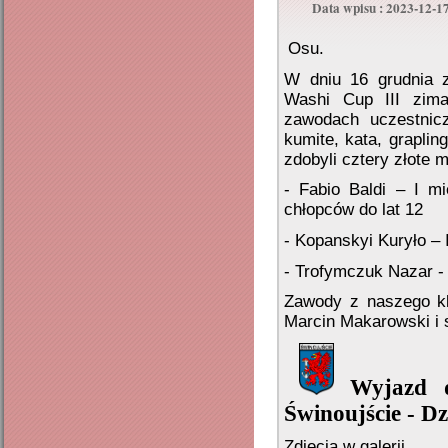
Data wpisu : 2023-12-1
Osu.
W dniu 16 grudnia 
Washi Cup III zima
zawodach uczestnicz
kumite, kata, grapli
zdobyli cztery złote 
- Fabio Baldi – I m
chłopców do lat 12
- Kopanskyi Kuryło –
- Trofymczuk Nazar -
Zawody z naszego klu
Marcin Makarowski i
Wyjazd 
Świnoujście - D
Zdjęcia w galerii.