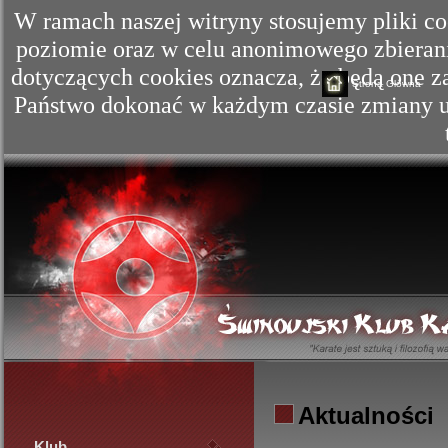
W ramach naszej witryny stosujemy pliki c
poziomie oraz w celu anonimowego zbierania
dotyczących cookies oznacza, że będą one
Strona Główna
Państwo dokonać w każdym czasie zmiany us
Aktualności
Klub