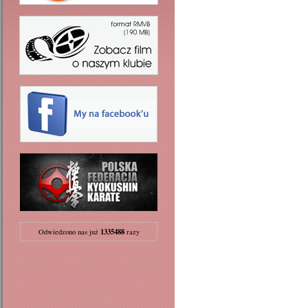
1335488
Odwiedzono nas już
razy