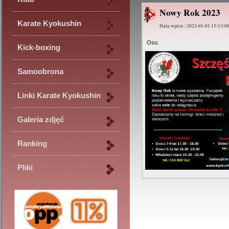
Nowy Rok 2023
Karate Kyokushin
Data wpisu : 2023-01-01 15:13:0
Osu.
Kick-boxing
Samoobrona
Linki Karate Kyokushin
Galeria zdjęć
Ranking
Pliki