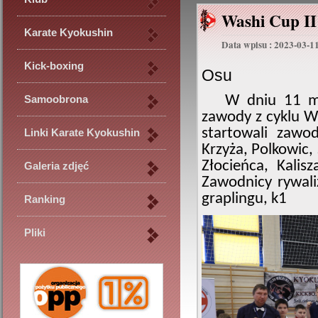
Washi Cup II
Karate Kyokushin
Data wpisu : 2023-03-1
Kick-boxing
Osu
W dniu 11 marc
Samoobrona
zawody z cyklu W
startowali zawod
Linki Karate Kyokushin
Krzyża, Polkowic,
Złocieńca, Kalis
Galeria zdjęć
Zawodnicy rywali
graplingu, k1
Ranking
Pliki