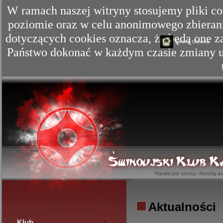
W ramach naszej witryny stosujemy pliki c
poziomie oraz w celu anonimowego zbierania
dotyczących cookies oznacza, że będą one
Strona Główna
Państwo dokonać w każdym czasie zmiany us
Aktualności
Klub