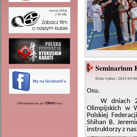
Seminarium 
Data wpisu : 2023-03-0
Osu.
W dniach 2-5
1290163
Odwiedzono nas już
razy
Olimpijskich w 
Polskiej Federac
Shihan B. Jeremi
instruktorzy z na