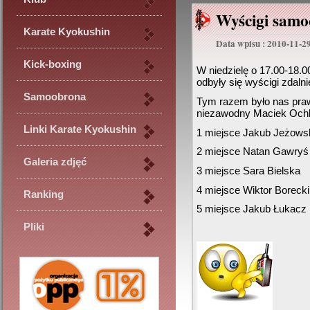
Wyścigi samo
Karate Kyokushin
Data wpisu : 2010-11-2
Kick-boxing
W niedzielę o 17.00-18.
odbyły się wyścigi zdal
Samoobrona
Tym razem było nas praw
niezawodny Maciek Ochl
Linki Karate Kyokushin
1 miejsce Jakub Jeżows
2 miejsce Natan Gawryś
Galeria zdjęć
3 miejsce Sara Bielska
4 miejsce Wiktor Borecki
Ranking
5 miejsce Jakub Łukacz
Pliki