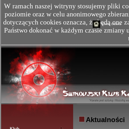
W ramach naszej witryny stosujemy pliki c
poziomie oraz w celu anonimowego zbierania
dotyczących cookies oznacza, że będą one
Strona Główna
Państwo dokonać w każdym czasie zmiany us
Aktualności
Klub