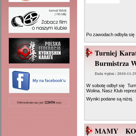
Po zawodach odbyła się d
Turniej Kara
Burmistrza W
Data wpisu : 2010-11-2
W sobotę odbył się Turn
Wolina. Nasz Klub repre
Wyniki podane są niżej.
1226556
Odwiedzono nas już
razy
MAMY KOL