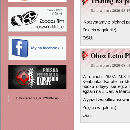
Trening na p
Data wpisu : 2020-08-1
Korzystamy z pięknej pog
Zdjecia w galerii :)
OSU.
Obóz Letni 
Data wpisu : 2020-08-0
W dniach 28.07.-2.08 
Kenbunkai Karate na kt
obozu odbyły się egzam
egzain na 1 Dan, a Marc
1394428
Odwiedzono nas już
razy
Wyjazd współfinansowan
Zdjęcia w galerii :)
Osu.