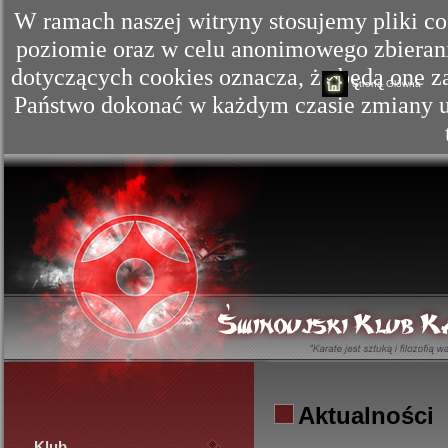
W ramach naszej witryny stosujemy pliki c
poziomie oraz w celu anonimowego zbierania
dotyczących cookies oznacza, że będą one
Strona Główna
Państwo dokonać w każdym czasie zmiany us
Aktualności
Klub